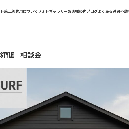
プト
施工例
費用について
フォトギャラリー
お客様の声
ブログ
よくある質問
不動
rf Style 相談会