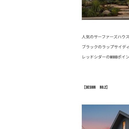
人気のサーファーズハウスのmo
ブラックのラップサイデ
レッドシダーのWoodポ
【Design NO.2】