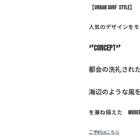
【Urban Surf Style】
人気のデザインをモ
❛❜CONCEPT❛❜
都会の洗礼され
海辺のような風
を兼ね備えた mod
ご予約はこちら