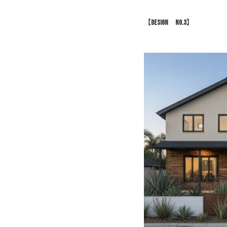
【Design NO.3】