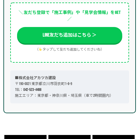
＼ 友だち登録で「施工事例」や「見学会情報」をGET
／
LINE友だち追加はこちら ＞
（
タップして友だち追加してくださいね）
■株式会社アカツカ建設
〒190-0021 東京都立川市羽衣町1-8-9
TEL：
042-523-4488
施工エリア：東京都・神奈川県・埼玉県（車で2時間圏内）