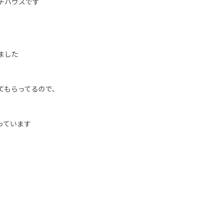
チハウスです
ました
てもらってるので、
っています