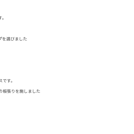
す。
プを選びました
スです。
の板張りを施しました