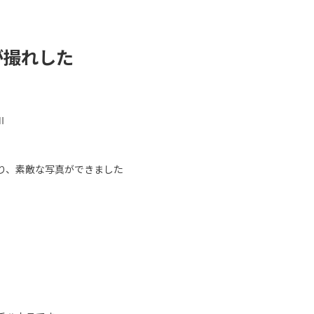
が撮れした
Ⅱ
り、素敵な写真ができました