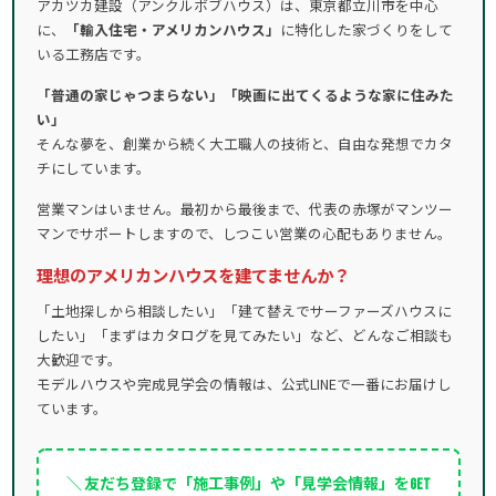
アカツカ建設（アンクルボブハウス）は、東京都立川市を中心
に、
「輸入住宅・アメリカンハウス」
に特化した家づくりをして
いる工務店です。
「普通の家じゃつまらない」「映画に出てくるような家に住みた
い」
そんな夢を、創業から続く大工職人の技術と、自由な発想でカタ
チにしています。
営業マンはいません。最初から最後まで、代表の赤塚がマンツー
マンでサポートしますので、しつこい営業の心配もありません。
理想のアメリカンハウスを建てませんか？
「土地探しから相談したい」「建て替えでサーファーズハウスに
したい」「まずはカタログを見てみたい」など、どんなご相談も
大歓迎です。
モデルハウスや完成見学会の情報は、公式LINEで一番にお届けし
ています。
＼ 友だち登録で「施工事例」や「見学会情報」をGET