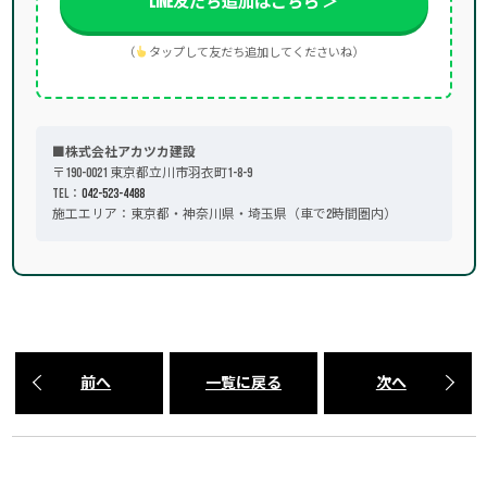
LINE友だち追加はこちら ＞
（
タップして友だち追加してくださいね）
■株式会社アカツカ建設
〒190-0021 東京都立川市羽衣町1-8-9
TEL：
042-523-4488
施工エリア：東京都・神奈川県・埼玉県（車で2時間圏内）
前へ
一覧に戻る
次へ