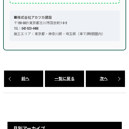
■株式会社アカツカ建設
〒190-0021 東京都立川市羽衣町1-8-9
TEL：
042-523-4488
施工エリア：東京都・神奈川県・埼玉県（車で2時間圏内）
前へ
一覧に戻る
次へ
月別アーカイブ