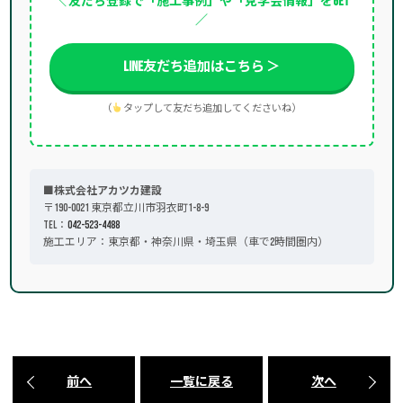
＼ 友だち登録で「施工事例」や「見学会情報」をGET
／
LINE友だち追加はこちら ＞
（
タップして友だち追加してくださいね）
■株式会社アカツカ建設
〒190-0021 東京都立川市羽衣町1-8-9
TEL：
042-523-4488
施工エリア：東京都・神奈川県・埼玉県（車で2時間圏内）
前へ
一覧に戻る
次へ