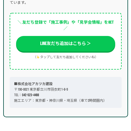
ています。
＼ 友だち登録で「施工事例」や「見学会情報」をGET
／
LINE友だち追加はこちら ＞
（
タップして友だち追加してくださいね）
■株式会社アカツカ建設
〒190-0021 東京都立川市羽衣町1-8-9
TEL：
042-523-4488
施工エリア：東京都・神奈川県・埼玉県（車で2時間圏内）