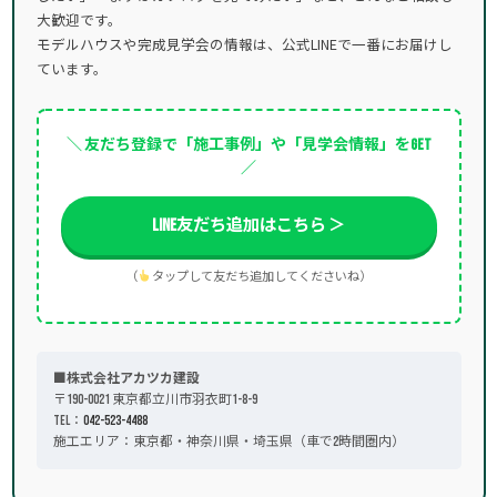
大歓迎です。
モデルハウスや完成見学会の情報は、公式LINEで一番にお届けし
ています。
＼ 友だち登録で「施工事例」や「見学会情報」をGET
／
LINE友だち追加はこちら ＞
（
タップして友だち追加してくださいね）
■株式会社アカツカ建設
〒190-0021 東京都立川市羽衣町1-8-9
TEL：
042-523-4488
施工エリア：東京都・神奈川県・埼玉県（車で2時間圏内）