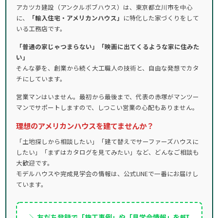
アカツカ建設（アンクルボブハウス）は、東京都立川市を中心
に、
「輸入住宅・アメリカンハウス」
に特化した家づくりをして
いる工務店です。
「普通の家じゃつまらない」「映画に出てくるような家に住みた
い」
そんな夢を、創業から続く大工職人の技術と、自由な発想でカタ
チにしています。
営業マンはいません。最初から最後まで、代表の赤塚がマンツー
マンでサポートしますので、しつこい営業の心配もありません。
理想のアメリカンハウスを建てませんか？
「土地探しから相談したい」「建て替えでサーファーズハウスに
したい」「まずはカタログを見てみたい」など、どんなご相談も
大歓迎です。
モデルハウスや完成見学会の情報は、公式LINEで一番にお届けし
ています。
＼ 友だち登録で「施工事例」や「見学会情報」をGET