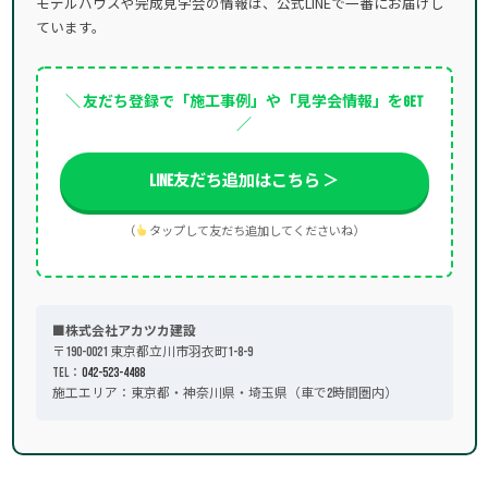
モデルハウスや完成見学会の情報は、公式LINEで一番にお届けし
ています。
＼ 友だち登録で「施工事例」や「見学会情報」をGET
／
LINE友だち追加はこちら ＞
（
タップして友だち追加してくださいね）
■株式会社アカツカ建設
〒190-0021 東京都立川市羽衣町1-8-9
TEL：
042-523-4488
施工エリア：東京都・神奈川県・埼玉県（車で2時間圏内）