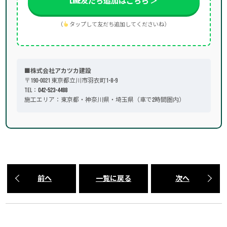
LINE友だち追加はこちら ＞
（
タップして友だち追加してくださいね）
■株式会社アカツカ建設
〒190-0021 東京都立川市羽衣町1-8-9
TEL：
042-523-4488
施工エリア：東京都・神奈川県・埼玉県（車で2時間圏内）
前へ
一覧に戻る
次へ