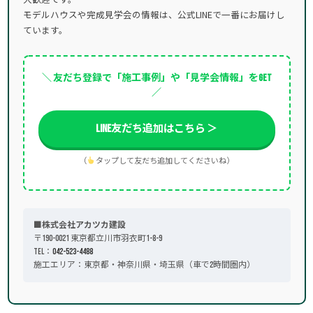
モデルハウスや完成見学会の情報は、公式LINEで一番にお届けし
ています。
＼ 友だち登録で「施工事例」や「見学会情報」をGET
／
LINE友だち追加はこちら ＞
（
タップして友だち追加してくださいね）
■株式会社アカツカ建設
〒190-0021 東京都立川市羽衣町1-8-9
TEL：
042-523-4488
施工エリア：東京都・神奈川県・埼玉県（車で2時間圏内）