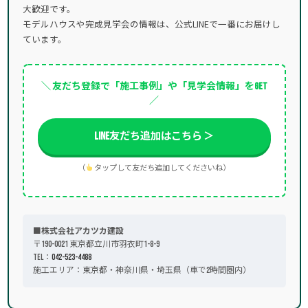
大歓迎です。
モデルハウスや完成見学会の情報は、公式LINEで一番にお届けし
ています。
＼ 友だち登録で「施工事例」や「見学会情報」をGET
／
LINE友だち追加はこちら ＞
（
タップして友だち追加してくださいね）
■株式会社アカツカ建設
〒190-0021 東京都立川市羽衣町1-8-9
TEL：
042-523-4488
施工エリア：東京都・神奈川県・埼玉県（車で2時間圏内）