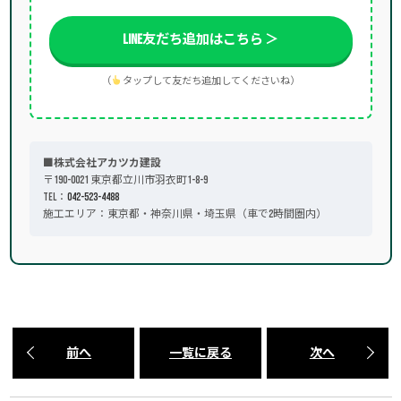
LINE友だち追加はこちら ＞
（
タップして友だち追加してくださいね）
■株式会社アカツカ建設
〒190-0021 東京都立川市羽衣町1-8-9
TEL：
042-523-4488
施工エリア：東京都・神奈川県・埼玉県（車で2時間圏内）
前へ
一覧に戻る
次へ