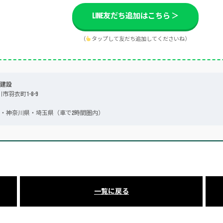
LINE友だち追加はこちら ＞
（
タップして友だち追加してくださいね）
建設
川市羽衣町1-8-9
・神奈川県・埼玉県（車で2時間圏内）
一覧に戻る