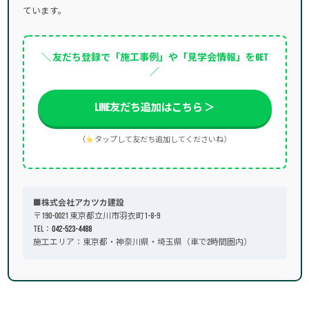
ています。
＼ 友だち登録で「施工事例」や「見学会情報」をGET
／
LINE友だち追加はこちら ＞
（
タップして友だち追加してくださいね）
■株式会社アカツカ建設
〒190-0021 東京都立川市羽衣町1-8-9
TEL：
042-523-4488
施工エリア：東京都・神奈川県・埼玉県（車で2時間圏内）