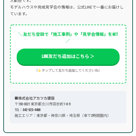
大歓迎です。
モデルハウスや完成見学会の情報は、公式LINEで一番にお届けし
ています。
＼ 友だち登録で「施工事例」や「見学会情報」をGET
／
LINE友だち追加はこちら ＞
（
タップして友だち追加してくださいね）
■株式会社アカツカ建設
〒190-0021 東京都立川市羽衣町1-8-9
TEL：
042-523-4488
施工エリア：東京都・神奈川県・埼玉県（車で2時間圏内）