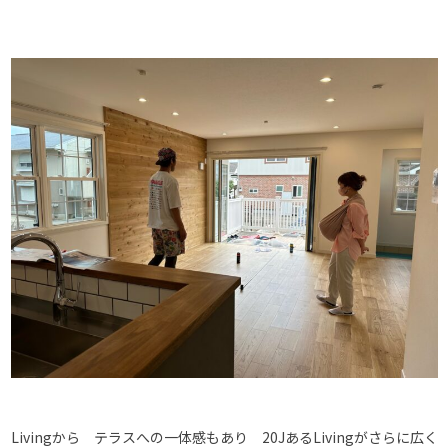
Livingから テラスへの一体感もあり 20JあるLivingがさらに広く