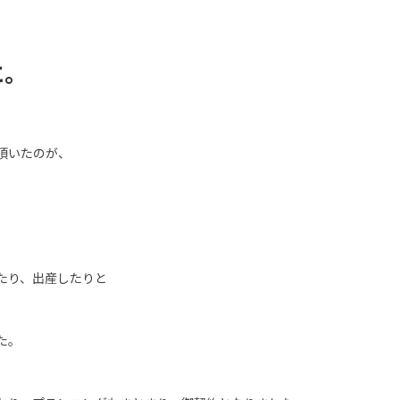
に。
頂いたのが、
たり、出産したりと
た。