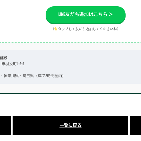
LINE友だち追加はこちら ＞
（
タップして友だち追加してくださいね）
建設
川市羽衣町1-8-9
・神奈川県・埼玉県（車で2時間圏内）
一覧に戻る