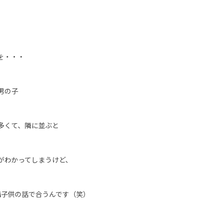
を・・・
男の子
多くて、隣に並ぶと
がわかってしまうけど、
構子供の話で合うんです（笑）