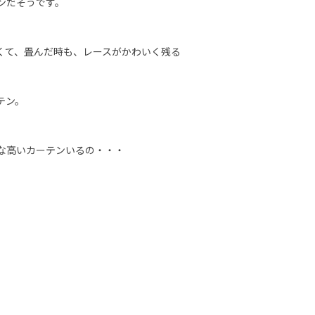
ンだそうです。
くて、畳んだ時も、レースがかわいく残る
テン。
な高いカーテンいるの・・・