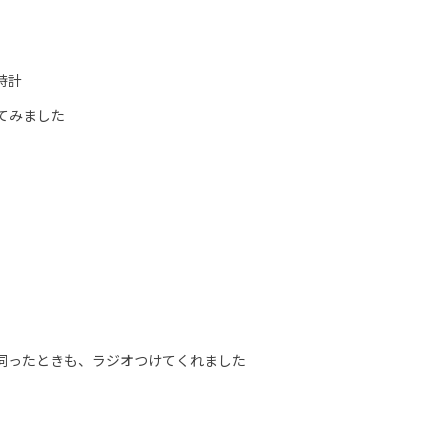
時計
てみました
。
伺ったときも、ラジオつけてくれました