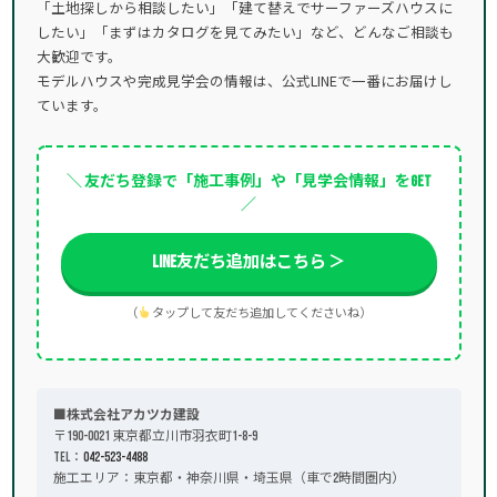
「土地探しから相談したい」「建て替えでサーファーズハウスに
したい」「まずはカタログを見てみたい」など、どんなご相談も
大歓迎です。
モデルハウスや完成見学会の情報は、公式LINEで一番にお届けし
ています。
＼ 友だち登録で「施工事例」や「見学会情報」をGET
／
LINE友だち追加はこちら ＞
（
タップして友だち追加してくださいね）
■株式会社アカツカ建設
〒190-0021 東京都立川市羽衣町1-8-9
TEL：
042-523-4488
施工エリア：東京都・神奈川県・埼玉県（車で2時間圏内）