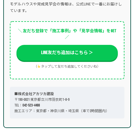
モデルハウスや完成見学会の情報は、公式LINEで一番にお届けし
ています。
＼ 友だち登録で「施工事例」や「見学会情報」をGET
／
LINE友だち追加はこちら ＞
（
タップして友だち追加してくださいね）
■株式会社アカツカ建設
〒190-0021 東京都立川市羽衣町1-8-9
TEL：
042-523-4488
施工エリア：東京都・神奈川県・埼玉県（車で2時間圏内）