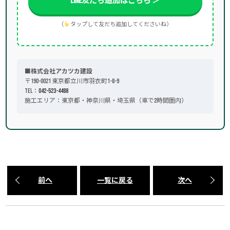
LINE友だち追加はこちら ＞
（
タップして友だち追加してくださいね）
■株式会社アカツカ建設
〒190-0021 東京都立川市羽衣町1-8-9
TEL：
042-523-4488
施工エリア：東京都・神奈川県・埼玉県（車で2時間圏内）
前へ
一覧に戻る
次へ