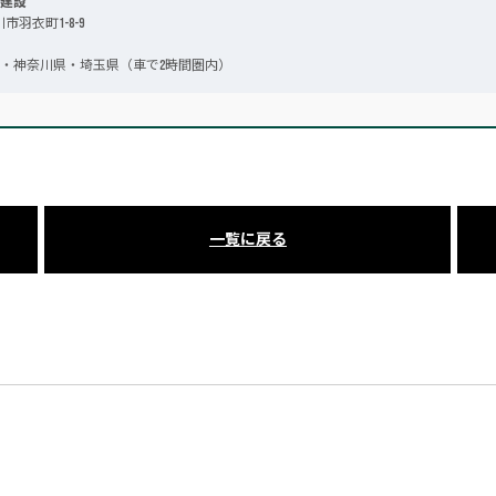
建設
川市羽衣町1-8-9
・神奈川県・埼玉県（車で2時間圏内）
一覧に戻る