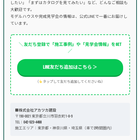
したい」「まずはカタログを見てみたい」など、どんなご相談も
大歓迎です。
モデルハウスや完成見学会の情報は、公式LINEで一番にお届けし
ています。
＼ 友だち登録で「施工事例」や「見学会情報」をGET
／
LINE友だち追加はこちら ＞
（
タップして友だち追加してくださいね）
■株式会社アカツカ建設
〒190-0021 東京都立川市羽衣町1-8-9
TEL：
042-523-4488
施工エリア：東京都・神奈川県・埼玉県（車で2時間圏内）