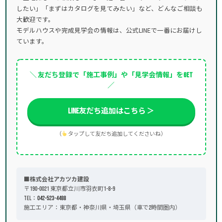
したい」「まずはカタログを見てみたい」など、どんなご相談も
大歓迎です。
モデルハウスや完成見学会の情報は、公式LINEで一番にお届けし
ています。
＼ 友だち登録で「施工事例」や「見学会情報」をGET
／
LINE友だち追加はこちら ＞
（
タップして友だち追加してくださいね）
■株式会社アカツカ建設
〒190-0021 東京都立川市羽衣町1-8-9
TEL：
042-523-4488
施工エリア：東京都・神奈川県・埼玉県（車で2時間圏内）