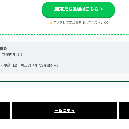
LINE友だち追加はこちら ＞
（
タップして友だち追加してくださいね）
建設
川市羽衣町1-8-9
・神奈川県・埼玉県（車で2時間圏内）
一覧に戻る