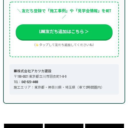
＼ 友だち登録で「施工事例」や「見学会情報」をGET
／
LINE友だち追加はこちら ＞
（
タップして友だち追加してくださいね）
■株式会社アカツカ建設
〒190-0021 東京都立川市羽衣町1-8-9
TEL：
042-523-4488
施工エリア：東京都・神奈川県・埼玉県（車で2時間圏内）