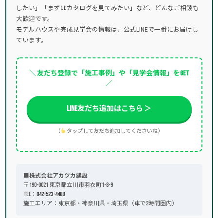
したい」「まずはカタログを見てみたい」など、どんなご相談も
大歓迎です。
モデルハウスや完成見学会の情報は、公式LINEで一番にお届けし
ています。
＼ 友だち登録で「施工事例」や「見学会情報」をGET
／
LINE友だち追加はこちら ＞
（
タップして友だち追加してくださいね）
■株式会社アカツカ建設
〒190-0021 東京都立川市羽衣町1-8-9
TEL：
042-523-4488
施工エリア：東京都・神奈川県・埼玉県（車で2時間圏内）