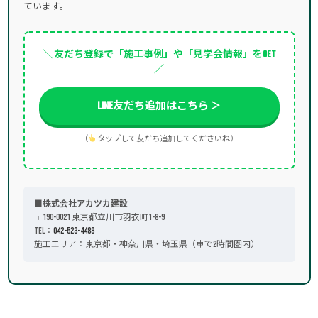
ています。
＼ 友だち登録で「施工事例」や「見学会情報」をGET
／
LINE友だち追加はこちら ＞
（
タップして友だち追加してくださいね）
■株式会社アカツカ建設
〒190-0021 東京都立川市羽衣町1-8-9
TEL：
042-523-4488
施工エリア：東京都・神奈川県・埼玉県（車で2時間圏内）