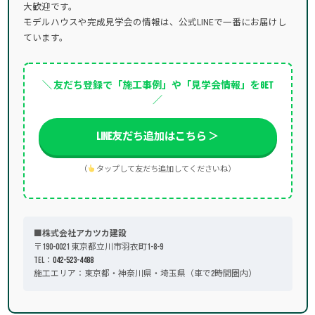
大歓迎です。
モデルハウスや完成見学会の情報は、公式LINEで一番にお届けし
ています。
＼ 友だち登録で「施工事例」や「見学会情報」をGET
／
LINE友だち追加はこちら ＞
（
タップして友だち追加してくださいね）
■株式会社アカツカ建設
〒190-0021 東京都立川市羽衣町1-8-9
TEL：
042-523-4488
施工エリア：東京都・神奈川県・埼玉県（車で2時間圏内）