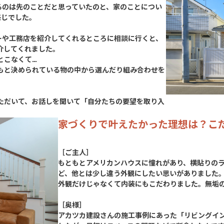
てるのは先のことだと思っていたのと、家のことについ
感じでした。
カーや工務店を紹介してくれるところに相談に行くと、
介してくれました。
なくて...
もと決められている物の中から選んだり組み合わせを
ただいて、お話しを聞いて「自分たちの要望を取り入
。
家づくりで叶えたかった理想は？こ
［ご主人］
もともとアメリカンハウスに憧れがあり、横貼りの
ど、他とは少し違う外観にしたい思いがありました
外観だけじゃなくて内装にもこだわりました。無垢
［奥様］
アカツカ建設さんの施工事例にあった「リビングイ