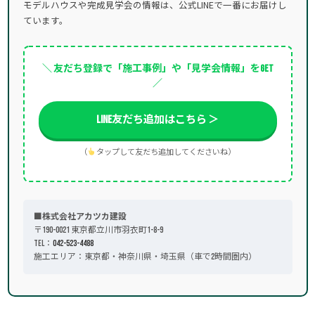
モデルハウスや完成見学会の情報は、公式LINEで一番にお届けし
ています。
＼ 友だち登録で「施工事例」や「見学会情報」をGET
／
LINE友だち追加はこちら ＞
（
タップして友だち追加してくださいね）
■株式会社アカツカ建設
〒190-0021 東京都立川市羽衣町1-8-9
TEL：
042-523-4488
施工エリア：東京都・神奈川県・埼玉県（車で2時間圏内）