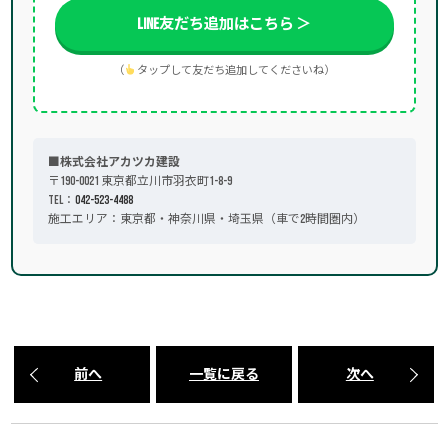
LINE友だち追加はこちら ＞
（
タップして友だち追加してくださいね）
■株式会社アカツカ建設
〒190-0021 東京都立川市羽衣町1-8-9
TEL：
042-523-4488
施工エリア：東京都・神奈川県・埼玉県（車で2時間圏内）
前へ
一覧に戻る
次へ