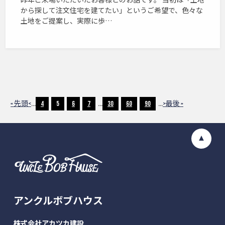
から探して注文住宅を建てたい」というご希望で、色々な
土地をご提案し、実際に歩…
« 先頭
<
...
4
5
6
7
...
30
60
90
...
>
最後 »
アンクルボブハウス
株式会社アカツカ建設