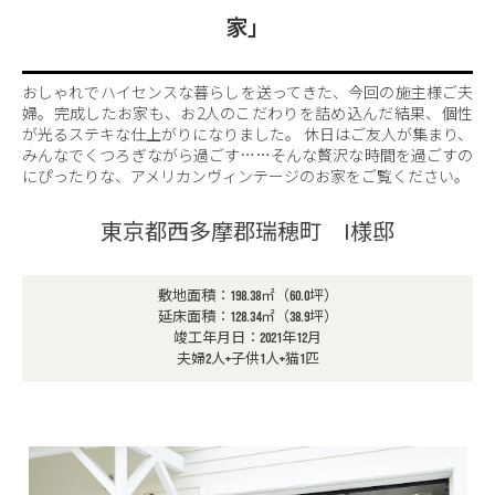
家」
おしゃれでハイセンスな暮らしを送ってきた、今回の施主様ご夫
婦。完成したお家も、お2人のこだわりを詰め込んだ結果、個性
が光るステキな仕上がりになりました。
休日はご友人が集まり、
みんなでくつろぎながら過ごす……そんな贅沢な時間を過ごすの
にぴったりな、アメリカンヴィンテージのお家をご覧ください。
東京都西多摩郡瑞穂町 I様邸
敷地面積：198.38㎡（60.0坪）
延床面積：128.34㎡（38.9坪）
竣工年月日：2021年12月
夫婦2人+子供1人+猫1匹